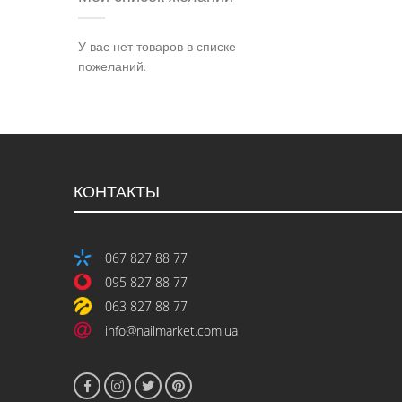
У вас нет товаров в списке
пожеланий.
КОНТАКТЫ
067 827 88 77
095 827 88 77
063 827 88 77
info@nailmarket.com.ua