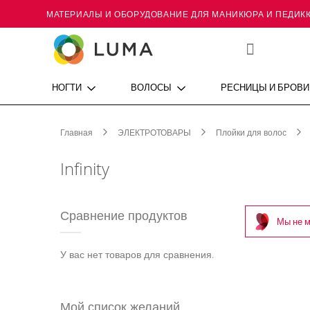
МАТЕРИАЛЫ И ОБОРУДОВАНИЕ ДЛЯ МАНИКЮРА И ПЕДИК
Skip
to
Content
Мой
список
желаний
НОГТИ
ВОЛОСЫ
РЕСНИЦЫ И БРОВИ
Главная
ЭЛЕКТРОТОВАРЫ
Плойки для волос
Infinity
Сравнение продуктов
Мы не м
У вас нет товаров для сравнения.
Мой список желаний