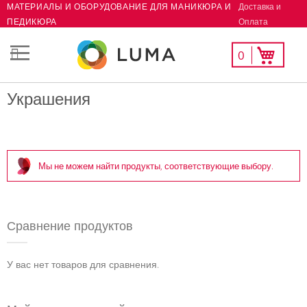
Доставка и
МАТЕРИАЛЫ И ОБОРУДОВАНИЕ ДЛЯ МАНИКЮРА И
Skip
Оплата
ПЕДИКЮРА
to
Content
Мой
Моя корзина
0
СК
список
желаний
Украшения
Мы не можем найти продукты, соответствующие выбору.
Сравнение продуктов
У вас нет товаров для сравнения.