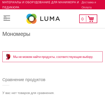
Доставка и
МАТЕРИАЛЫ И ОБОРУДОВАНИЕ ДЛЯ МАНИКЮРА И
Skip
Оплата
ПЕДИКЮРА
to
Content
Мой
Моя корзина
0
СК
список
желаний
Мономеры
Мы не можем найти продукты, соответствующие выбору.
Сравнение продуктов
У вас нет товаров для сравнения.