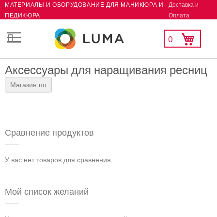
Доставка и
МАТЕРИАЛЫ И ОБОРУДОВАНИЕ ДЛЯ МАНИКЮРА И
Skip
Оплата
ПЕДИКЮРА
to
Content
Мой
Моя корзина
0
СК
список
желаний
Аксессуары для наращивания ресниц
Магазин по
Сравнение продуктов
У вас нет товаров для сравнения.
Мой список желаний