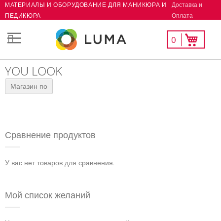
Доставка и
МАТЕРИАЛЫ И ОБОРУДОВАНИЕ ДЛЯ МАНИКЮРА И
Skip
Оплата
ПЕДИКЮРА
to
Content
Мой
Моя корзина
0
СК
список
желаний
YOU LOOK
Магазин по
Сравнение продуктов
У вас нет товаров для сравнения.
Мой список желаний