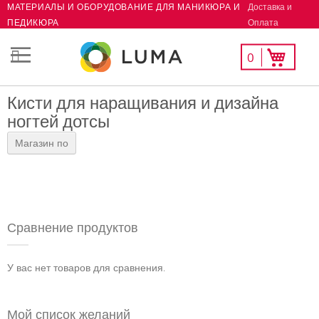
Доставка и
МАТЕРИАЛЫ И ОБОРУДОВАНИЕ ДЛЯ МАНИКЮРА И
Skip
Оплата
ПЕДИКЮРА
to
Content
Мой
Моя корзина
0
СК
список
желаний
Кисти для наращивания и дизайна
ногтей дотсы
Магазин по
Сравнение продуктов
У вас нет товаров для сравнения.
Мой список желаний