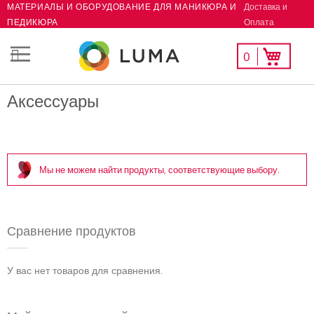
Доставка и
МАТЕРИАЛЫ И ОБОРУДОВАНИЕ ДЛЯ МАНИКЮРА И
Skip
Оплата
ПЕДИКЮРА
to
Content
Мой
Моя корзина
0
СК
список
желаний
Аксессуары
Мы не можем найти продукты, соответствующие выбору.
Сравнение продуктов
У вас нет товаров для сравнения.