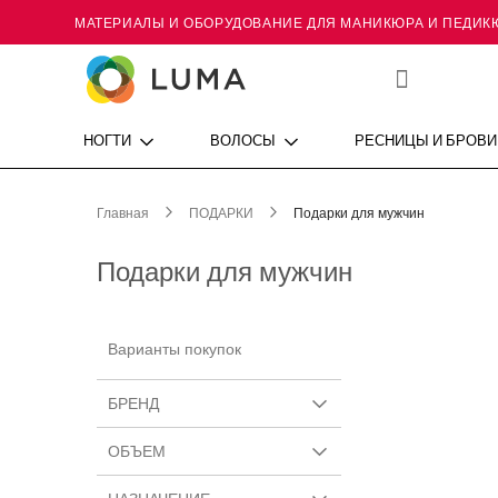
МАТЕРИАЛЫ И ОБОРУДОВАНИЕ ДЛЯ МАНИКЮРА И ПЕДИК
Skip
to
Content
Мой
список
желаний
НОГТИ
ВОЛОСЫ
РЕСНИЦЫ И БРОВИ
Главная
ПОДАРКИ
Подарки для мужчин
Подарки для мужчин
Варианты покупок
БРЕНД
ОБЪЕМ