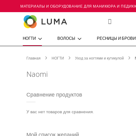
МАТЕРИАЛЫ И ОБОРУДОВАНИЕ ДЛЯ МАНИКЮРА И ПЕДИК
Skip
to
Content
Мой
список
желаний
НОГТИ
ВОЛОСЫ
РЕСНИЦЫ И БРОВИ
Главная
НОГТИ
Уход за ногтями и кутикулой
Naomi
Сравнение продуктов
У вас нет товаров для сравнения.
Мой список желаний