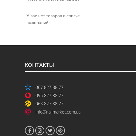
У вас нет товаров в списке
пожеланий.
КОНТАКТЫ
067 827 88 77
095 827 88 77
063 827 88 77
info@nailmarket.com.ua