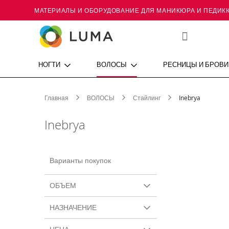
МАТЕРИАЛЫ И ОБОРУДОВАНИЕ ДЛЯ МАНИКЮРА И ПЕДИК
Skip
to
Content
Мой
список
желаний
НОГТИ
ВОЛОСЫ
РЕСНИЦЫ И БРОВИ
Главная
ВОЛОСЫ
Стайлинг
Inebrya
Inebrya
Варианты покупок
ОБЪЕМ
НАЗНАЧЕНИЕ