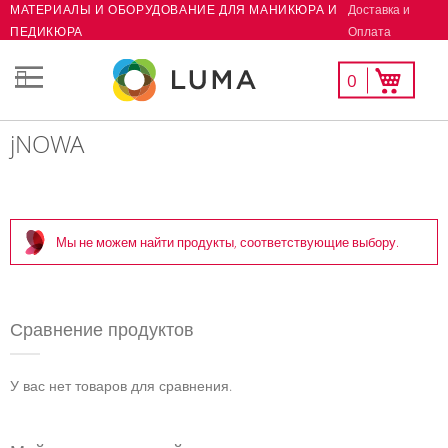
Доставка и
МАТЕРИАЛЫ И ОБОРУДОВАНИЕ ДЛЯ МАНИКЮРА И
Skip
Оплата
ПЕДИКЮРА
to
Content
Мой
Моя корзина
0
СК
список
желаний
jNOWA
Мы не можем найти продукты, соответствующие выбору.
Сравнение продуктов
У вас нет товаров для сравнения.