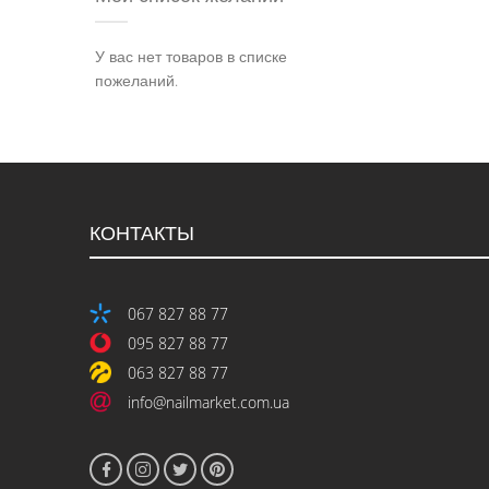
У вас нет товаров в списке
пожеланий.
КОНТАКТЫ
067 827 88 77
095 827 88 77
063 827 88 77
info@nailmarket.com.ua