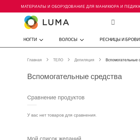
МАТЕРИАЛЫ И ОБОРУДОВАНИЕ ДЛЯ МАНИКЮРА И ПЕДИК
Skip
to
Content
Мой
список
желаний
НОГТИ
ВОЛОСЫ
РЕСНИЦЫ И БРОВИ
Главная
ТЕЛО
Депиляция
Вспомогательные 
Вспомогательные средства
Сравнение продуктов
У вас нет товаров для сравнения.
Мой список желаний