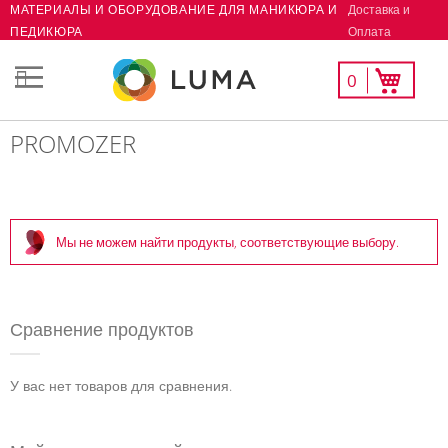
Доставка и
МАТЕРИАЛЫ И ОБОРУДОВАНИЕ ДЛЯ МАНИКЮРА И
Skip
Оплата
ПЕДИКЮРА
to
Content
Мой
Моя корзина
0
СК
список
желаний
PROMOZER
Мы не можем найти продукты, соответствующие выбору.
Сравнение продуктов
У вас нет товаров для сравнения.