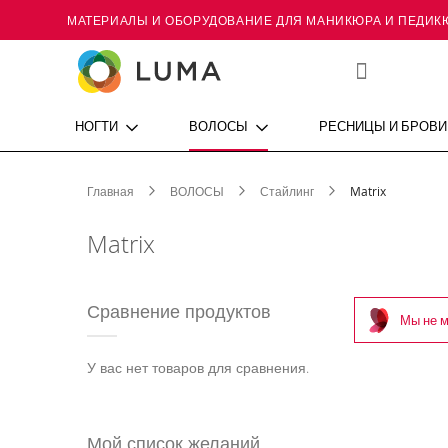
МАТЕРИАЛЫ И ОБОРУДОВАНИЕ ДЛЯ МАНИКЮРА И ПЕДИК
Skip
to
Content
Мой
список
желаний
НОГТИ
ВОЛОСЫ
РЕСНИЦЫ И БРОВИ
Главная
ВОЛОСЫ
Стайлинг
Matrix
Matrix
Сравнение продуктов
Мы не м
У вас нет товаров для сравнения.
Мой список желаний