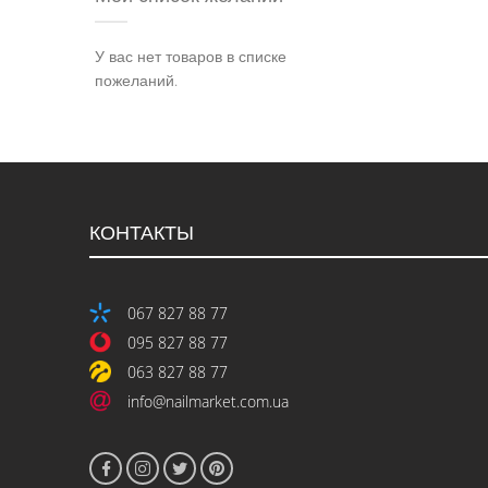
У вас нет товаров в списке
пожеланий.
КОНТАКТЫ
067 827 88 77
095 827 88 77
063 827 88 77
info@nailmarket.com.ua