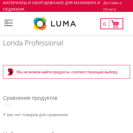
Доставка и
МАТЕРИАЛЫ И ОБОРУДОВАНИЕ ДЛЯ МАНИКЮРА И
Skip
Оплата
ПЕДИКЮРА
to
Content
Мой
Моя корзина
0
СК
список
желаний
Londa Professional
Мы не можем найти продукты, соответствующие выбору.
Сравнение продуктов
У вас нет товаров для сравнения.