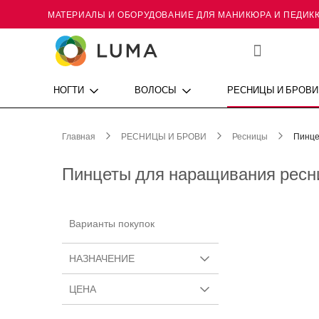
МАТЕРИАЛЫ И ОБОРУДОВАНИЕ ДЛЯ МАНИКЮРА И ПЕДИК
Skip
to
Content
Мой
список
желаний
НОГТИ
ВОЛОСЫ
РЕСНИЦЫ И БРОВИ
Главная
РЕСНИЦЫ И БРОВИ
Ресницы
Пинце
Пинцеты для наращивания ресн
Варианты покупок
НАЗНАЧЕНИЕ
ЦЕНА