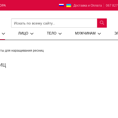
Язык
Доставка и Оплата
067 827
ЮРА
ПОИСК
ЛИЦО
ТЕЛО
МУЖЧИНАМ
Э
ты для наращивания ресниц
иц