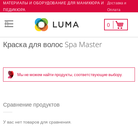
Доставка и
МАТЕРИАЛЫ И ОБОРУДОВАНИЕ ДЛЯ МАНИКЮРА И
Skip
Оплата
ПЕДИКЮРА
to
Content
Мой
Моя корзина
0
СК
список
желаний
Краска для волос Spa Master
Мы не можем найти продукты, соответствующие выбору.
Сравнение продуктов
У вас нет товаров для сравнения.