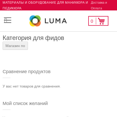
Доставка и
МАТЕРИАЛЫ И ОБОРУДОВАНИЕ ДЛЯ МАНИКЮРА И
Skip
Оплата
ПЕДИКЮРА
to
Content
Мой
Моя корзина
0
СК
список
желаний
Категория для фидов
Магазин по
Сравнение продуктов
У вас нет товаров для сравнения.
Мой список желаний