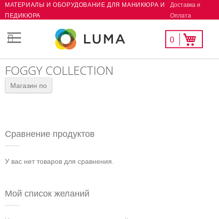
Доставка и
МАТЕРИАЛЫ И ОБОРУДОВАНИЕ ДЛЯ МАНИКЮРА И
Skip
Оплата
ПЕДИКЮРА
to
Content
Мой
Моя корзина
0
СК
список
желаний
FOGGY COLLECTION
Магазин по
Сравнение продуктов
У вас нет товаров для сравнения.
Мой список желаний