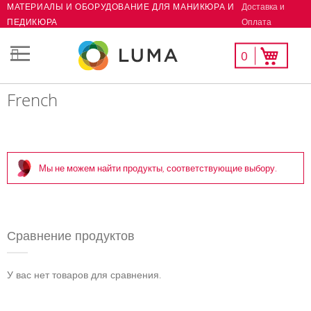
Доставка и
МАТЕРИАЛЫ И ОБОРУДОВАНИЕ ДЛЯ МАНИКЮРА И
Skip
Оплата
ПЕДИКЮРА
to
Content
Мой
Моя корзина
0
СК
список
желаний
French
Мы не можем найти продукты, соответствующие выбору.
Сравнение продуктов
У вас нет товаров для сравнения.