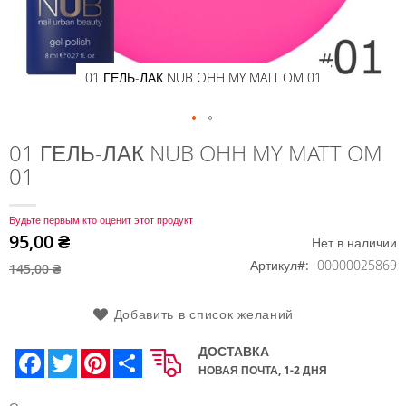
01 ГЕЛЬ-ЛАК NUB OHH MY MATT OM 01
Перейти
01 ГЕЛЬ-ЛАК NUB OHH MY MATT OM
к
01
началу
галереи
изображений
Будьте первым кто оценит этот продукт
95,00 ₴
Нет в наличии
Артикул
00000025869
145,00 ₴
Добавить в список желаний
ДОСТАВКА
Facebook
Twitter
Pinterest
Share
НОВАЯ ПОЧТА, 1-2 ДНЯ