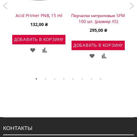
Acid Primer PNB, 15 ml
Перчатки нитриловые SFM
C
п.
100 шт. (размер XS)
132,00 ₴
295,00 ₴
ДОБАВИТЬ В КОРЗИНУ
ДОБАВИТЬ В КОРЗИНУ
Д
ДОБАВИТЬ
ДОБАВИТЬ
НУ
ДОБАВИТЬ
ДОБАВИТЬ
В
В
Ь
АВИТЬ
В
В
СПИСОК
СРАВНЕНИЕ
СПИСОК
СРАВНЕНИЕ
ЖЕЛАНИЙ
ВНЕНИЕ
ЖЕЛАНИЙ
КОНТАКТЫ