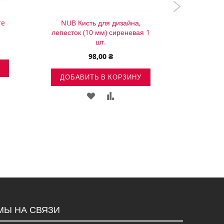
re
NUB Кисть для дизайна,
PNB Кист
лепесток (10 мм) сиреневая 1
кру
шт.
98,00 ₴
ДОБА
ДОБАВИТЬ В КОРЗИНУ
ИТЬ
ДОБАВИТЬ
ДОБАВИТЬ
В
В
ЕНИЕ
СПИСОК
СРАВНЕНИЕ
ЖЕЛАНИЙ
МЫ НА СВЯЗИ