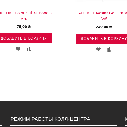
UTURE Colour Ultra Bond 9
ADORE Пензлик Gel Omb
мл.
№6
75,00 ₴
249,00 ₴
ДОБАВИТЬ В КОРЗИНУ
ДОБАВИТЬ В КОРЗИНУ
ДОБАВИТЬ
ДОБАВИТЬ
ДОБАВИТЬ
ДОБАВ
В
В
В
В
СПИСОК
СРАВНЕНИЕ
СПИСОК
СРАВН
ЖЕЛАНИЙ
ЖЕЛАНИЙ
РЕЖИМ РАБОТЫ КОЛЛ-ЦЕНТРА