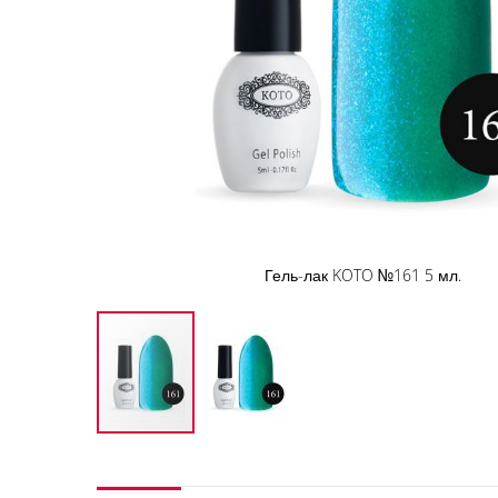
Гель-лак KOTO №161 5 мл.
Перейти
к
началу