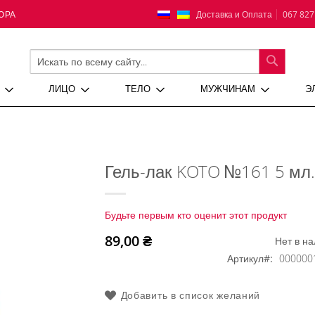
Язык
Доставка и Оплата
067 827
ЮРА
ПОИСК
ЛИЦО
ТЕЛО
МУЖЧИНАМ
Э
Гель-лак KOTO №161 5 мл.
Будьте первым кто оценит этот продукт
89,00 ₴
Нет в н
Артикул
000000
Добавить в список желаний