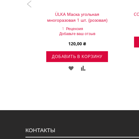
ver -
ÜLKA Маска угольная
CO
ия гель-
многоразовая 1 шт. (розовая)
мл
1
Рецензия
Добавьте ваш отзыв
120,00 ₴
ОРЗИНУ
ДОБАВИТЬ В КОРЗИНУ
ВИТЬ
ДОБАВИТЬ
ДОБАВИТЬ
ДОБАВИТЬ
В
В
В
ОК
СРАВНЕНИЕ
СПИСОК
СРАВНЕНИЕ
НИЙ
ЖЕЛАНИЙ
КОНТАКТЫ