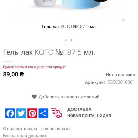
Гель-лак KOTO №187 5 мл.
Перейти
Гель-лак KOTO №187 5 мл.
к
началу
Будьте первым кто оценит этот продукт
галереи
89,00 ₴
Нет в наличии
изображений
Артикул
00000018361
Добавить в список желаний
ДОСТАВКА
Facebook
Twitter
Pinterest
Share
НОВАЯ ПОЧТА, 1-2 ДНЯ
Отправка товара - в день оплаты.
Бесплатная доставка: