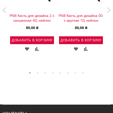
PNB Кисть для дизайна 2-s
PNB Кисть для дизайна 00-
P
скошенная 4D, нейлон
s круглая 1D, нейлон
80,00 ₴
80,00 ₴
ДОБАВИТЬ В КОРЗИНУ
ДОБАВИТЬ В КОРЗИНУ
Д
НУ
ДОБАВИТЬ
ДОБАВИТЬ
ДОБАВИТЬ
ДОБАВИТЬ
Ь
АВИТЬ
В
В
В
В
СПИСОК
СРАВНЕНИЕ
СПИСОК
СРАВНЕНИЕ
ВНЕНИЕ
ЖЕЛАНИЙ
ЖЕЛАНИЙ