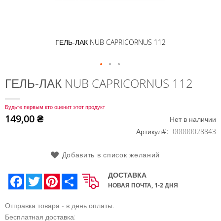
ГЕЛЬ-ЛАК NUB CAPRICORNUS 112
Перейти
ГЕЛЬ-ЛАК NUB CAPRICORNUS 112
к
началу
Будьте первым кто оценит этот продукт
галереи
149,00 ₴
Нет в наличии
изображений
Артикул
00000028843
Добавить в список желаний
ДОСТАВКА
Facebook
Twitter
Pinterest
Share
НОВАЯ ПОЧТА, 1-2 ДНЯ
Отправка товара - в день оплаты.
Бесплатная доставка: