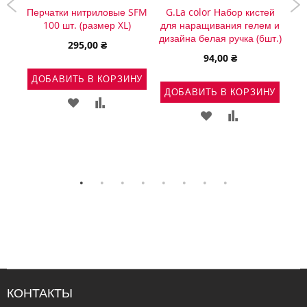
-
Перчатки нитриловые SFM
G.La color Набор кистей
Bo
ль-
100 шт. (размер XL)
для наращивания гелем и
дизайна белая ручка (6шт.)
295,00 ₴
94,00 ₴
Д
ДОБАВИТЬ В КОРЗИНУ
НУ
ДОБАВИТЬ В КОРЗИНУ
ДОБАВИТЬ
ДОБАВИТЬ
Ь
АВИТЬ
ДОБАВИТЬ
ДОБАВИТЬ
В
В
В
В
СПИСОК
СРАВНЕНИЕ
ВНЕНИЕ
СПИСОК
СРАВНЕНИЕ
ЖЕЛАНИЙ
ЖЕЛАНИЙ
КОНТАКТЫ