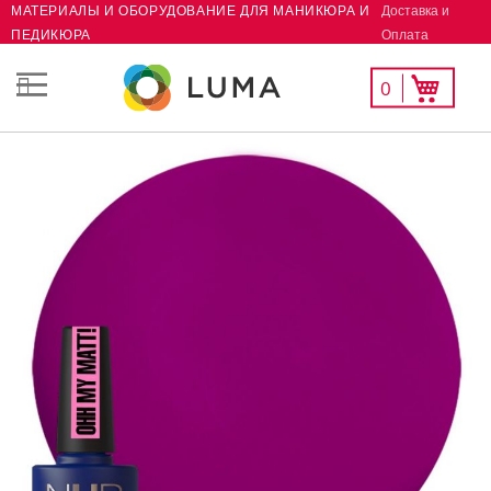
Доставка и
МАТЕРИАЛЫ И ОБОРУДОВАНИЕ ДЛЯ МАНИКЮРА И
Skip
Оплата
ПЕДИКЮРА
to
Content
Мой
Моя корзина
0
СК
список
желаний
Пропустить
и
перейти
к
галереям
изображений