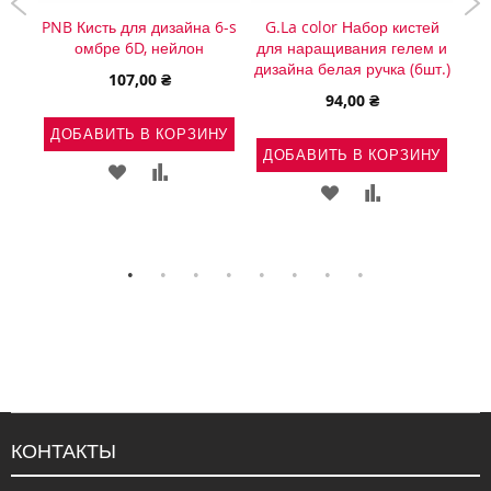
ей
PNB Кисть для дизайна 6-s
G.La color Набор кистей
PNB
кой
омбре 6D, нейлон
для наращивания гелем и
а
дизайна белая ручка (6шт.)
107,00 ₴
94,00 ₴
ДОБАВИТЬ В КОРЗИНУ
Д
ДОБАВИТЬ В КОРЗИНУ
ДОБАВИТЬ
ДОБАВИТЬ
НУ
ДОБАВИТЬ
ДОБАВИТЬ
В
В
Ь
АВИТЬ
В
В
СПИСОК
СРАВНЕНИЕ
СПИСОК
СРАВНЕНИЕ
ЖЕЛАНИЙ
ВНЕНИЕ
ЖЕЛАНИЙ
КОНТАКТЫ