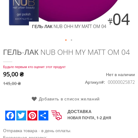
ГЕЛЬ-ЛАК NUB OHH MY MATT OM 04
Перейти
ГЕЛЬ-ЛАК NUB OHH MY MATT OM 04
к
началу
Будьте первым кто оценит этот продукт
галереи
95,00 ₴
Нет в наличии
изображений
Артикул
00000025872
145,00 ₴
Добавить в список желаний
ДОСТАВКА
Facebook
Twitter
Pinterest
Share
НОВАЯ ПОЧТА, 1-2 ДНЯ
Отправка товара - в день оплаты.
Бесплатная доставка: