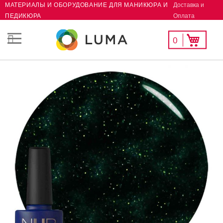
Доставка и
МАТЕРИАЛЫ И ОБОРУДОВАНИЕ ДЛЯ МАНИКЮРА И
Skip
Оплата
ПЕДИКЮРА
to
Content
Мой
Моя корзина
0
СК
список
желаний
Пропустить
и
перейти
к
галереям
изображений