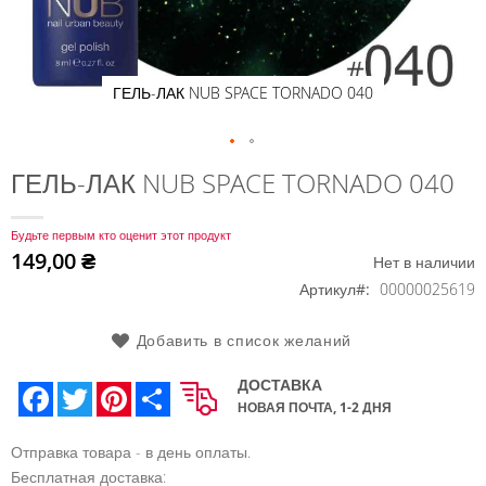
ГЕЛЬ-ЛАК NUB SPACE TORNADO 040
Перейти
ГЕЛЬ-ЛАК NUB SPACE TORNADO 040
к
началу
Будьте первым кто оценит этот продукт
галереи
149,00 ₴
Нет в наличии
изображений
Артикул
00000025619
Добавить в список желаний
ДОСТАВКА
Facebook
Twitter
Pinterest
Share
НОВАЯ ПОЧТА, 1-2 ДНЯ
Отправка товара - в день оплаты.
Бесплатная доставка: