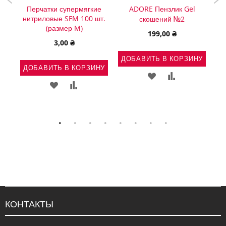
SFM
Перчатки супермягкие
ADORE Пензлик Gel
NU
нитриловые SFM 100 шт.
скошений №2
(размер M)
199,00 ₴
3,00 ₴
НУ
Д
ДОБАВИТЬ В КОРЗИНУ
ДОБАВИТЬ В КОРЗИНУ
Ь
АВИТЬ
ДОБАВИТЬ
ДОБАВИТЬ
ДОБАВИТЬ
ДОБАВИТЬ
В
В
В
В
ВНЕНИЕ
СПИСОК
СРАВНЕНИЕ
СПИСОК
СРАВНЕНИЕ
ЖЕЛАНИЙ
ЖЕЛАНИЙ
КОНТАКТЫ