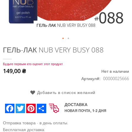
ГЕЛЬ-ЛАК NUB VERY BUSY 088
Перейти
ГЕЛЬ-ЛАК NUB VERY BUSY 088
к
началу
Будьте первым кто оценит этот продукт
галереи
149,00 ₴
Нет в наличии
изображений
Артикул
00000025666
Добавить в список желаний
ДОСТАВКА
Facebook
Twitter
Pinterest
Share
НОВАЯ ПОЧТА, 1-2 ДНЯ
Отправка товара - в день оплаты.
Бесплатная доставка: