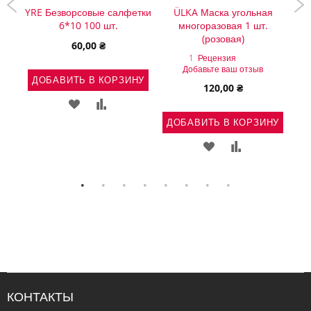
ания
YRE Безворсовые салфетки
ÜLKA Маска угольная
aPro
6*10 100 шт.
многоразовая 1 шт.
диз
т/
(розовая)
60,00 ₴
1
Рецензия
Добавьте ваш отзыв
ДОБАВИТЬ В КОРЗИНУ
120,00 ₴
Д
ДОБАВИТЬ
ДОБАВИТЬ
НУ
ДОБАВИТЬ В КОРЗИНУ
В
В
Ь
АВИТЬ
ДОБАВИТЬ
ДОБАВИТЬ
СПИСОК
СРАВНЕНИЕ
В
В
ЖЕЛАНИЙ
ВНЕНИЕ
СПИСОК
СРАВНЕНИЕ
ЖЕЛАНИЙ
КОНТАКТЫ