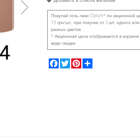
Добавить в список желаний
Покупай гель лаки Opium* по акционной ц
79 грн/шт., при покупке от 3 шт, одного или
разных цветов.
* Акционная цена отображается в корзине
виде скидки.
Facebook
Twitter
Pinterest
Share
Гель лак OPIUM №14 8ml.