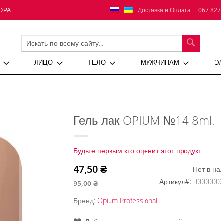
Язык
Доставка и Оплата
067 827
ЮРА
ПОИСК
ЛИЦО
ТЕЛО
МУЖЧИНАМ
Э
Гель лак OPIUM №14 8ml.
Будьте первым кто оценит этот продукт
47,50 ₴
Нет в н
Артикул
000000
95,00 ₴
Бренд:
Opium Professional