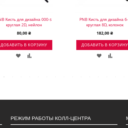
NB Кисть для дизайна 000-s
PNB Кисть для дизайна 6-
круглая 2D, нейлон
круглая 8D, колонок
80,00 ₴
182,00 ₴
ДОБАВИТЬ В КОРЗИНУ
ДОБАВИТЬ В КОРЗИНУ
ДОБАВИТЬ
ДОБАВИТЬ
ДОБАВИТЬ
ДОБАВ
В
В
В
В
СПИСОК
СРАВНЕНИЕ
СПИСОК
СРАВН
ЖЕЛАНИЙ
ЖЕЛАНИЙ
РЕЖИМ РАБОТЫ КОЛЛ-ЦЕНТРА