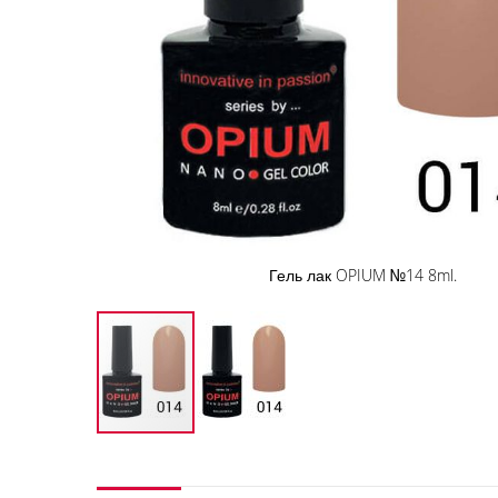
Гель лак OPIUM №14 8ml.
Перейти
к
началу