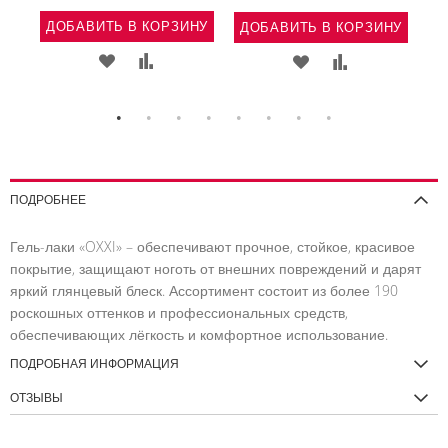
ДОБАВИТЬ В КОРЗИНУ
НУ
ДОБАВИТЬ В КОРЗИНУ
Д
ДОБАВИТЬ
ДОБАВИТЬ
Ь
АВИТЬ
ДОБАВИТЬ
ДОБАВИТЬ
В
В
В
В
СПИСОК
СРАВНЕНИЕ
ВНЕНИЕ
СПИСОК
СРАВНЕНИЕ
ЖЕЛАНИЙ
ЖЕЛАНИЙ
ПОДРОБНЕЕ
Гель-лаки «OXXI» – обеспечивают прочное, стойкое, красивое
покрытие, защищают ноготь от внешних повреждений и дарят
яркий глянцевый блеск. Ассортимент состоит из более 190
роскошных оттенков и профессиональных средств,
обеспечивающих лёгкость и комфортное использование.
ПОДРОБНАЯ ИНФОРМАЦИЯ
ОТЗЫВЫ