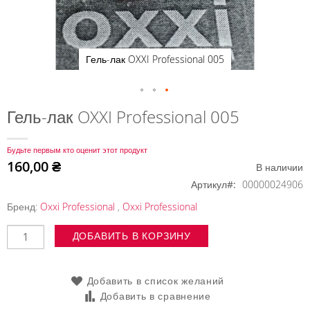
Гель-лак OXXI Professional 005
Перейти
Гель-лак OXXI Professional 005
к
началу
Будьте первым кто оценит этот продукт
галереи
160,00 ₴
В наличии
изображений
Артикул
00000024906
Бренд:
Oxxi Professional
,
Oxxi Professional
ДОБАВИТЬ В КОРЗИНУ
Добавить в список желаний
Добавить в сравнение