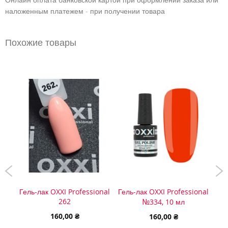
наложенным платежем - при получении товара
Похожие товары
onal
Гель-лак OXXI Professional
Гель-лак OXXI Professional
Гел
262
№334, 10 мл
160,00 ₴
160,00 ₴