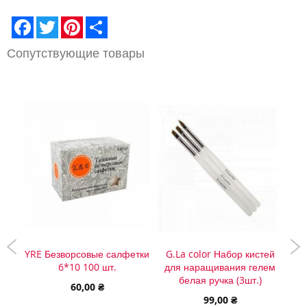
Facebook
Twitter
Pinterest
Share
Сопутствующие товары
я
YRE Безворсовые салфетки
G.La color Набор кистей
NU
6*10 100 шт.
для наращивания гелем
белая ручка (3шт.)
60,00 ₴
99,00 ₴