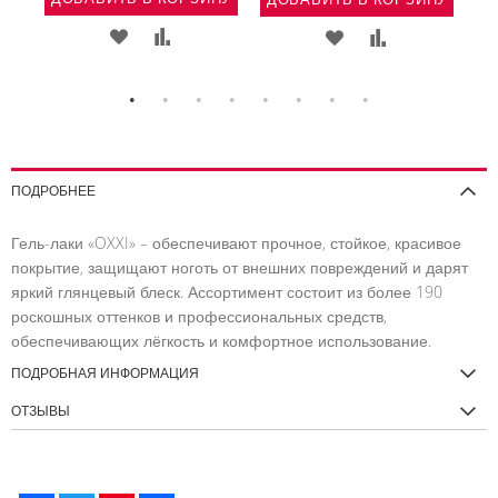
Ь
АВИТЬ
ДОБАВИТЬ
ДОБАВИТЬ
ДОБАВИТЬ
ДОБАВИТЬ
В
В
В
В
ВНЕНИЕ
СПИСОК
СРАВНЕНИЕ
СПИСОК
СРАВНЕНИЕ
ЖЕЛАНИЙ
ЖЕЛАНИЙ
ПОДРОБНЕЕ
Гель-лаки «OXXI» – обеспечивают прочное, стойкое, красивое
покрытие, защищают ноготь от внешних повреждений и дарят
яркий глянцевый блеск. Ассортимент состоит из более 190
роскошных оттенков и профессиональных средств,
обеспечивающих лёгкость и комфортное использование.
ПОДРОБНАЯ ИНФОРМАЦИЯ
ОТЗЫВЫ