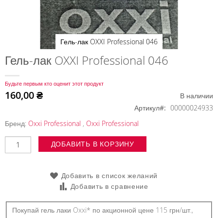
Гель-лак OXXI Professional 046
Перейти
Гель-лак OXXI Professional 046
к
началу
Будьте первым кто оценит этот продукт
галереи
160,00 ₴
В наличии
изображений
Артикул
00000024933
Бренд:
Oxxi Professional
,
Oxxi Professional
ДОБАВИТЬ В КОРЗИНУ
Добавить в список желаний
Добавить в сравнение
Покупай гель лаки Oxxi* по акционной цене 115 грн/шт.,