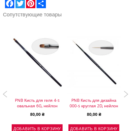
Facebook
Twitter
Pinterest
Share
Сопутствующие товары
PNB Кисть для геля 4-s
PNB Кисть для дизайна
 с
овальная 6G, нейлон
000-s круглая 2D, нейлон
ж
80,00 ₴
80,00 ₴
№6
ДОБАВИТЬ В КОРЗИНУ
ДОБАВИТЬ В КОРЗИНУ