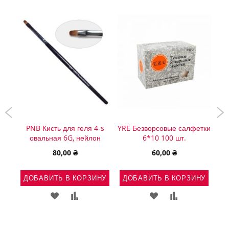
 14D
PNB Кисть для геля 4-s
YRE Безворсовые салфетки
PNB
мм
овальная 6G, нейлон
6*10 100 шт.
80,00 ₴
60,00 ₴
НУ
ДОБАВИТЬ В КОРЗИНУ
ДОБАВИТЬ В КОРЗИНУ
Д
Ь
АВИТЬ
ДОБАВИТЬ
ДОБАВИТЬ
ДОБАВИТЬ
ДОБАВИТЬ
В
В
В
В