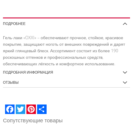
ВНЕНИЕ
СПИСОК
СРАВНЕНИЕ
СПИСОК
СРАВНЕНИЕ
ЖЕЛАНИЙ
ЖЕЛАНИЙ
ПОДРОБНЕЕ
Гель-лаки «OXXI» – обеспечивают прочное, стойкое, красивое
покрытие, защищают ноготь от внешних повреждений и дарят
яркий глянцевый блеск. Ассортимент состоит из более 190
роскошных оттенков и профессиональных средств,
обеспечивающих лёгкость и комфортное использование.
ПОДРОБНАЯ ИНФОРМАЦИЯ
ОТЗЫВЫ
Facebook
Twitter
Pinterest
Share
Сопутствующие товары