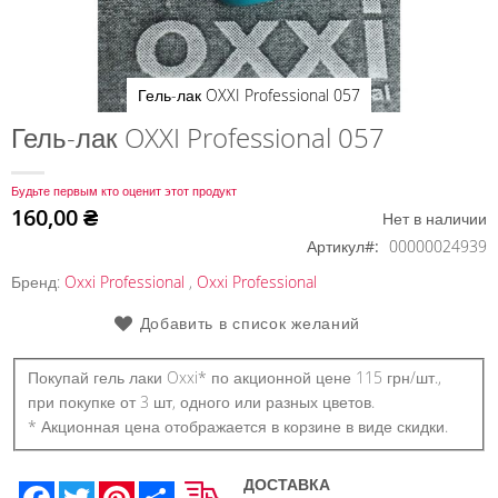
Гель-лак OXXI Professional 057
Перейти
Гель-лак OXXI Professional 057
к
началу
Будьте первым кто оценит этот продукт
галереи
160,00 ₴
Нет в наличии
изображений
Артикул
00000024939
Бренд:
Oxxi Professional
,
Oxxi Professional
Добавить в список желаний
Покупай гель лаки Oxxi* по акционной цене 115 грн/шт.,
при покупке от 3 шт, одного или разных цветов.
* Акционная цена отображается в корзине в виде скидки.
ДОСТАВКА
Facebook
Twitter
Pinterest
Share