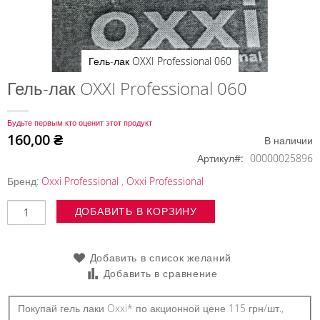
Гель-лак OXXI Professional 060
Перейти
Гель-лак OXXI Professional 060
к
началу
Будьте первым кто оценит этот продукт
галереи
160,00 ₴
В наличии
изображений
Артикул
00000025896
Бренд:
Oxxi Professional
,
Oxxi Professional
ДОБАВИТЬ В КОРЗИНУ
Добавить в список желаний
Добавить в сравнение
Покупай гель лаки Oxxi* по акционной цене 115 грн/шт.,