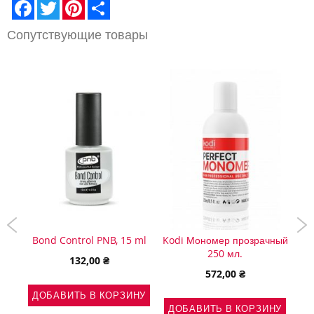
Facebook
Twitter
Pinterest
Share
Сопутствующие товары
5 ml
Bond Control PNB, 15 ml
Kodi Мономер прозрачный
250 мл.
на
132,00 ₴
572,00 ₴
НУ
ДОБАВИТЬ В КОРЗИНУ
ДОБАВИТЬ В КОРЗИНУ