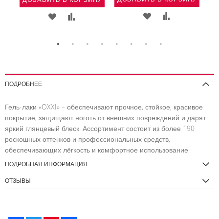
ДОБАВИТЬ
ДОБАВИТЬ
Ь
АВИТЬ
ДОБАВИТЬ
ДОБАВИТЬ
В
В
В
В
СПИСОК
СРАВНЕНИЕ
ВНЕНИЕ
СПИСОК
СРАВНЕНИЕ
ЖЕЛАНИЙ
ЖЕЛАНИЙ
ПОДРОБНЕЕ
Гель-лаки «OXXI» – обеспечивают прочное, стойкое, красивое
покрытие, защищают ноготь от внешних повреждений и дарят
яркий глянцевый блеск. Ассортимент состоит из более 190
роскошных оттенков и профессиональных средств,
обеспечивающих лёгкость и комфортное использование.
ПОДРОБНАЯ ИНФОРМАЦИЯ
ОТЗЫВЫ