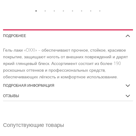
В
В
В
В
СПИСОК
СРАВНЕНИЕ
ВНЕНИЕ
СПИСОК
СРАВНЕНИЕ
ЖЕЛАНИЙ
ЖЕЛАНИЙ
ПОДРОБНЕЕ
Гель-лаки «OXXI» – обеспечивают прочное, стойкое, красивое
покрытие, защищают ноготь от внешних повреждений и дарят
яркий глянцевый блеск. Ассортимент состоит из более 190
роскошных оттенков и профессиональных средств,
обеспечивающих лёгкость и комфортное использование.
ПОДРОБНАЯ ИНФОРМАЦИЯ
ОТЗЫВЫ
Сопутствующие товары