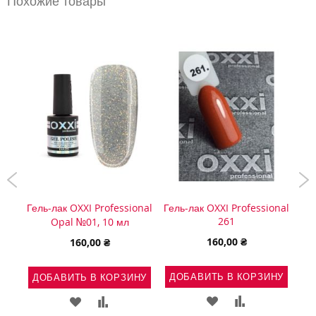
Похожие товары
onal
Гель-лак OXXI Professional
Гель-лак OXXI Professional
Гел
261
Opal №01, 10 мл
160,00 ₴
160,00 ₴
ДОБАВИТЬ В КОРЗИНУ
Д
НУ
ДОБАВИТЬ В КОРЗИНУ
ДОБАВИТЬ
ДОБАВИТЬ
Ь
АВИТЬ
ДОБАВИТЬ
ДОБАВИТЬ