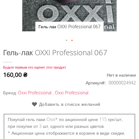
Гель-лак OXXI Professional 067
Перейти
Гель-лак OXXI Professional 067
к
началу
Будьте первым кто оценит этот продукт
галереи
160,00 ₴
Нет в наличии
изображений
Артикул
00000024942
Бренд:
Oxxi Professional
,
Oxxi Professional
Добавить в список желаний
Покупай гель лаки Oxxi* по акционной цене 115 грн/шт.,
при покупке от 3 шт, одного или разных цветов.
* Акционная цена отображается в корзине в виде скидки.