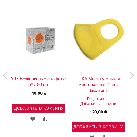
 00-
YRE Безворсовые салфетки
ÜLKA Маска угольная
P
н
6*7 80 шт.
многоразовая 1 шт.
(желтая)
40,00 ₴
1
Рецензия
Добавьте ваш отзыв
НУ
ДОБАВИТЬ В КОРЗИНУ
Д
120,00 ₴
Ь
АВИТЬ
ДОБАВИТЬ
ДОБАВИТЬ
ДОБАВИТЬ В КОРЗИНУ
В
В
ДОБАВИТЬ
ДОБАВИТЬ