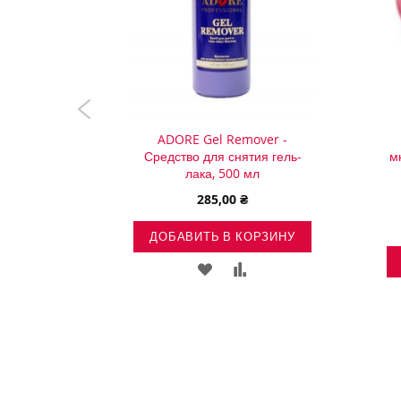
 скошений
ADORE Gel Remover -
Средство для снятия гель-
м
лака, 500 мл
285,00 ₴
ОРЗИНУ
ДОБАВИТЬ В КОРЗИНУ
ВИТЬ
ДОБАВИТЬ
ДОБАВИТЬ
ДОБАВИТЬ
В
В
В
ОК
СРАВНЕНИЕ
СПИСОК
СРАВНЕНИЕ
НИЙ
ЖЕЛАНИЙ