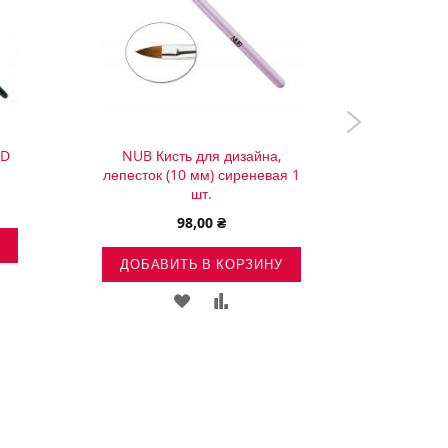
4D
NUB Кисть для дизайна,
NUB Кист
лепесток (10 мм) сиреневая 1
(5 мм
шт.
98,00 ₴
ДОБА
ДОБАВИТЬ В КОРЗИНУ
ИТЬ
ДОБАВИТЬ
ДОБАВИТЬ
В
В
ЕНИЕ
СПИСОК
СРАВНЕНИЕ
ЖЕЛАНИЙ