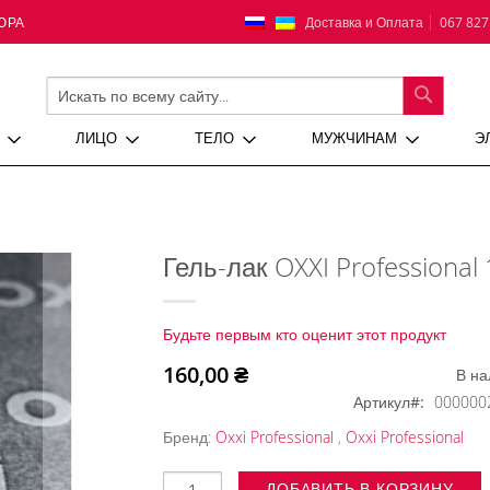
Язык
Доставка и Оплата
067 827
ЮРА
ПОИСК
ЛИЦО
ТЕЛО
МУЖЧИНАМ
Э
Гель-лак OXXI Professional
Будьте первым кто оценит этот продукт
160,00 ₴
В на
Артикул
000000
Бренд:
Oxxi Professional
,
Oxxi Professional
ДОБАВИТЬ В КОРЗИНУ