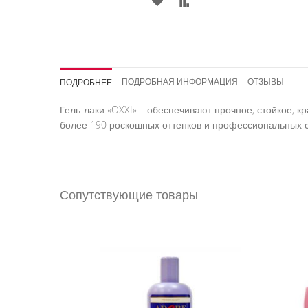
В
В
В
ОК
СРАВНЕНИЕ
СПИСОК
СРАВНЕНИЕ
НИЙ
ЖЕЛАНИЙ
ПОДРОБНАЯ ИНФОРМАЦИЯ
ОТЗЫВЫ
ПОДРОБНЕЕ
Гель-лаки «OXXI» – обеспечивают прочное, стойкое, 
более 190 роскошных оттенков и профессиональных с
Сопутствующие товары