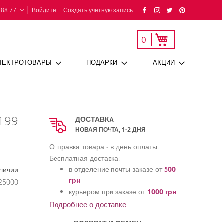
 88 77
Войдите
Создать учетную запись
Моя корзина
0
ЛЕКТРОТОВАРЫ
ПОДАРКИ
АКЦИИ
 199
ДОСТАВКА
НОВАЯ ПОЧТА, 1-2 ДНЯ
Отправка товара - в день оплаты.
Бесплатная доставка:
в отделение почты заказе от
500
личии
грн
25000
курьером при заказе от
1000 грн
Подробнее о доставке