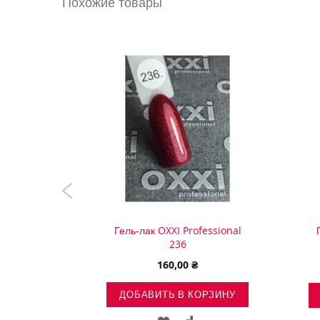
Похожие товары
галереи
изображений
essional
Гель-лак OXXI Professional
236
160,00 ₴
ОРЗИНУ
ДОБАВИТЬ В КОРЗИНУ
ВИТЬ
ДОБАВИТЬ
ДОБАВИТЬ
ДОБАВИТЬ