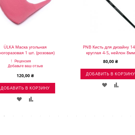
ÜLKA Маска угольная
PNB Кисть для дизайну 1
ногоразовая 1 шт. (розовая)
круглая 4-S, нейлон 8мм
1
Рецензия
80,00 ₴
Добавьте ваш отзыв
ДОБАВИТЬ В КОРЗИНУ
120,00 ₴
ДОБАВИТЬ
ДОБАВ
ДОБАВИТЬ В КОРЗИНУ
В
В
ДОБАВИТЬ
ДОБАВИТЬ
СПИСОК
СРАВН
В
В
ЖЕЛАНИЙ
СПИСОК
СРАВНЕНИЕ
ЖЕЛАНИЙ