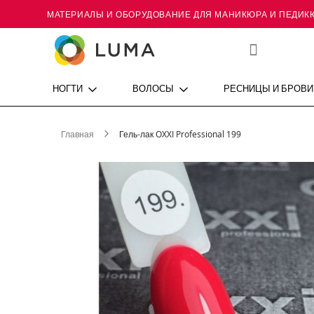
МАТЕРИАЛЫ И ОБОРУДОВАНИЕ ДЛЯ МАНИКЮРА И ПЕДИК
Skip
to
Content
Мой
список
желаний
НОГТИ
ВОЛОСЫ
РЕСНИЦЫ И БРОВИ
Главная
Гель-лак OXXI Professional 199
Пропустить
и
перейти
к
галереям
изображений