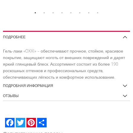
В
В
В
В
ВНЕНИЕ
СПИСОК
СРАВНЕНИЕ
СПИСОК
СРАВНЕНИЕ
ЖЕЛАНИЙ
ЖЕЛАНИЙ
ПОДРОБНЕЕ
Гель-лаки «OXXI» – обеспечивают прочное, стойкое, красивое
покрытие, защищают ноготь от внешних повреждений и дарят
яркий глянцевый блеск. Ассортимент состоит из более 190
роскошных оттенков и профессиональных средств,
обеспечивающих лёгкость и комфортное использование.
ПОДРОБНАЯ ИНФОРМАЦИЯ
ОТЗЫВЫ
Facebook
Twitter
Pinterest
Share