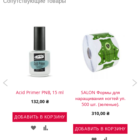
Сопутствующие товары
mbre
Acid Primer PNB, 15 ml
SALON Формы для
P
наращивания ногтей уп.
132,00 ₴
500 шт. (зеленые).
310,00 ₴
ДОБАВИТЬ В КОРЗИНУ
Д
НУ
ДОБАВИТЬ
ДОБАВИТЬ
ДОБАВИТЬ В КОРЗИНУ
Ь
АВИТЬ
В
В
ДОБАВИТЬ
ДОБАВИТЬ