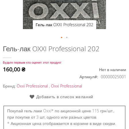
Гель-лак OXXI Professional 202
Перейти
Гель-лак OXXI Professional 202
к
началу
Будьте первым кто оценит этот продукт
галереи
160,00 ₴
Нет в наличии
изображений
Артикул
00000025001
Бренд:
Oxxi Professional
,
Oxxi Professional
Добавить в список желаний
Покупай гель лаки Oxxi* по акционной цене 115 грн/шт.,
при покупке от 3 шт, одного или разных цветов.
* Акционная цена отображается в корзине в виде скидки.