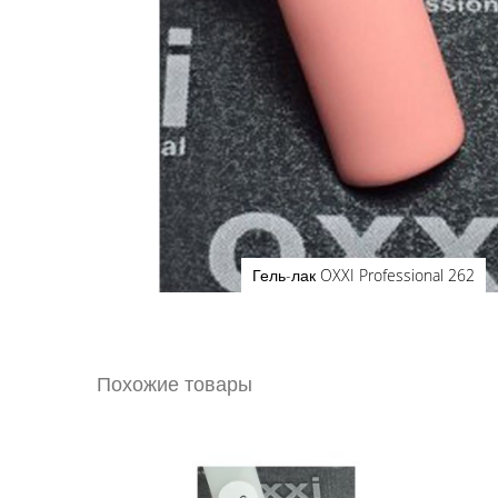
Гель-лак OXXI Professional 262
Перейти
к
началу
галереи
Похожие товары
изображений