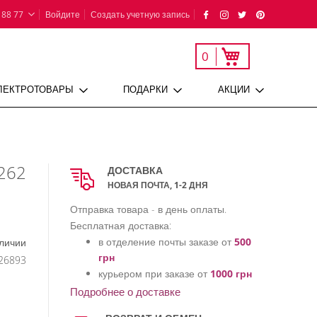
 88 77
Войдите
Создать учетную запись
Моя корзина
0
ЛЕКТРОТОВАРЫ
ПОДАРКИ
АКЦИИ
 262
ДОСТАВКА
НОВАЯ ПОЧТА, 1-2 ДНЯ
Отправка товара - в день оплаты.
Бесплатная доставка:
в отделение почты заказе от
500
личии
грн
26893
курьером при заказе от
1000 грн
Подробнее о доставке