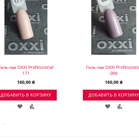
Гель-лак OXXI Professional
Гель-лак OXXI Profession
171
066
160,00 ₴
160,00 ₴
ДОБАВИТЬ В КОРЗИНУ
ДОБАВИТЬ В КОРЗИНУ
ДОБАВИТЬ
ДОБАВИТЬ
ДОБАВИТЬ
ДОБАВ
В
В
В
В
СПИСОК
СРАВНЕНИЕ
СПИСОК
СРАВН
ЖЕЛАНИЙ
ЖЕЛАНИЙ