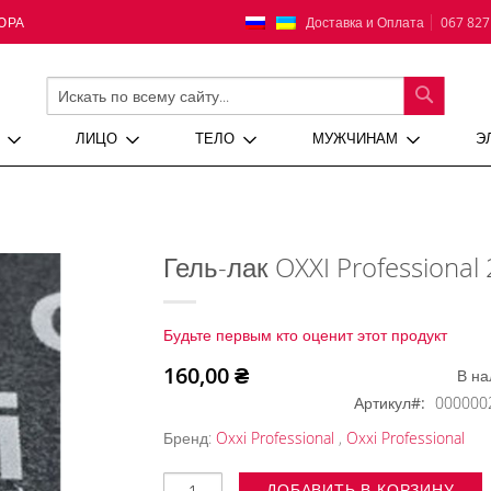
Язык
Доставка и Оплата
067 827
ЮРА
ПОИСК
ЛИЦО
ТЕЛО
МУЖЧИНАМ
Э
Гель-лак OXXI Professional
Будьте первым кто оценит этот продукт
160,00 ₴
В на
Артикул
000000
Бренд:
Oxxi Professional
,
Oxxi Professional
ДОБАВИТЬ В КОРЗИНУ