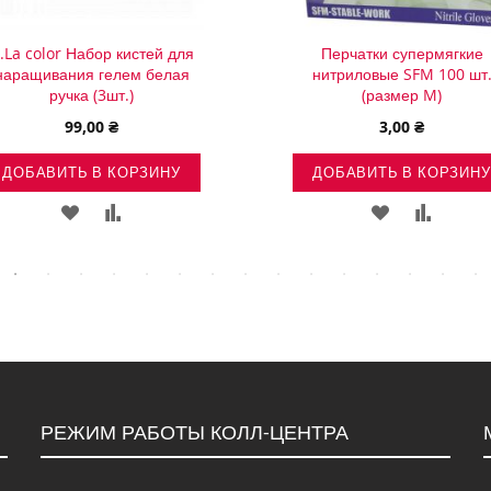
.La color Набор кистей для
Перчатки супермягкие
наращивания гелем белая
нитриловые SFM 100 шт
ручка (3шт.)
(размер M)
99,00 ₴
3,00 ₴
ДОБАВИТЬ В КОРЗИНУ
ДОБАВИТЬ В КОРЗИНУ
ДОБАВИТЬ
ДОБАВИТЬ
ДОБАВИТЬ
ДОБАВ
В
В
В
В
СПИСОК
СРАВНЕНИЕ
СПИСОК
СРАВН
ЖЕЛАНИЙ
ЖЕЛАНИЙ
РЕЖИМ РАБОТЫ КОЛЛ-ЦЕНТРА