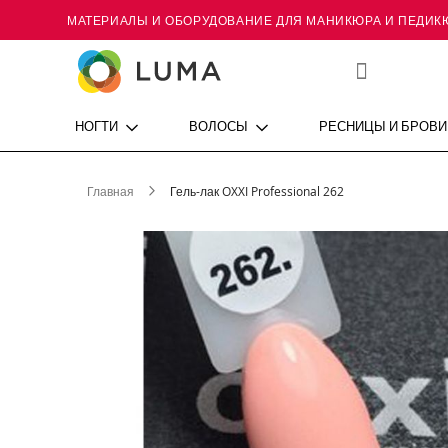
МАТЕРИАЛЫ И ОБОРУДОВАНИЕ ДЛЯ МАНИКЮРА И ПЕДИК
Skip
to
Content
Мой
список
желаний
НОГТИ
ВОЛОСЫ
РЕСНИЦЫ И БРОВИ
Главная
Гель-лак OXXI Professional 262
Пропустить
и
перейти
к
галереям
изображений