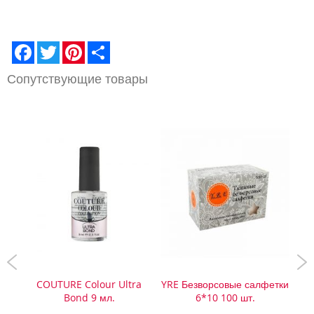
ЖЕЛАНИЙ
ЖЕЛАНИЙ
Facebook
Twitter
Pinterest
Share
Сопутствующие товары
 00-
COUTURE Colour Ultra
YRE Безворсовые салфетки
PNB
н
Bond 9 мл.
6*10 100 шт.