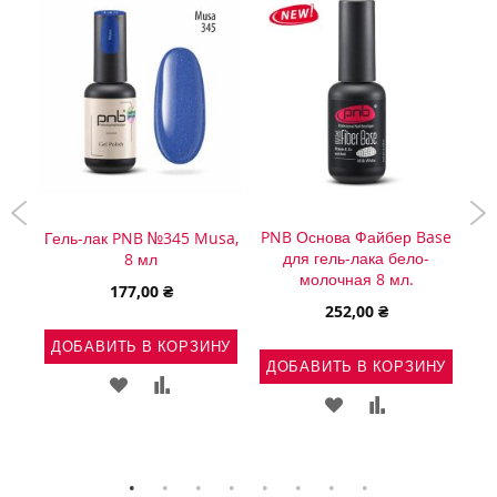
PNB Основа Файбер Base
Ге
int
Гель-лак PNB №345 Musa,
для гель-лака бело-
8 мл
молочная 8 мл.
177,00 ₴
252,00 ₴
Д
НУ
ДОБАВИТЬ В КОРЗИНУ
ДОБАВИТЬ В КОРЗИНУ
Ь
АВИТЬ
ДОБАВИТЬ
ДОБАВИТЬ
ДОБАВИТЬ
ДОБАВИТЬ
В
В
В
В
ВНЕНИЕ
СПИСОК
СРАВНЕНИЕ
СПИСОК
СРАВНЕНИЕ