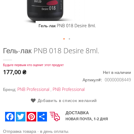
Гель-лак PNB 018 Desire 8ml.
Перейти
Гель-лак PNB 018 Desire 8ml.
к
началу
Будьте первым кто оценит этот продукт
галереи
177,00 ₴
Нет в наличии
изображений
Артикул
00000008449
Бренд:
PNB Professional
,
PNB Professional
Добавить в список желаний
ДОСТАВКА
Facebook
Twitter
Pinterest
Share
НОВАЯ ПОЧТА, 1-2 ДНЯ
Отправка товара - в день оплаты.