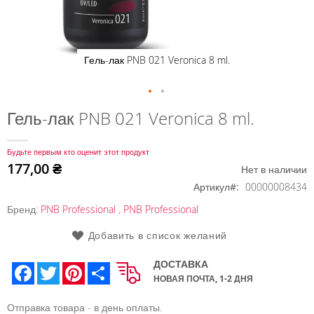
Гель-лак PNB 021 Veronica 8 ml.
Перейти
Гель-лак PNB 021 Veronica 8 ml.
к
началу
Будьте первым кто оценит этот продукт
галереи
177,00 ₴
Нет в наличии
изображений
Артикул
00000008434
Бренд:
PNB Professional
,
PNB Professional
Добавить в список желаний
ДОСТАВКА
Facebook
Twitter
Pinterest
Share
НОВАЯ ПОЧТА, 1-2 ДНЯ
Отправка товара - в день оплаты.