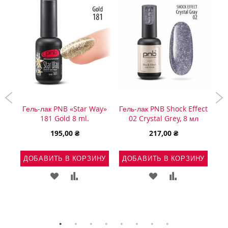
ind
Гель-лак PNB «Star Way»
Гель-лак PNB Shock Effect
PN
181 Gold 8 ml.
02 Crystal Grey, 8 мл
195,00 ₴
217,00 ₴
НУ
ДОБАВИТЬ В КОРЗИНУ
ДОБАВИТЬ В КОРЗИНУ
Д
Ь
АВИТЬ
ДОБАВИТЬ
ДОБАВИТЬ
ДОБАВИТЬ
ДОБАВИТЬ
В
В
В
В
ВНЕНИЕ
СПИСОК
СРАВНЕНИЕ
СПИСОК
СРАВНЕНИЕ