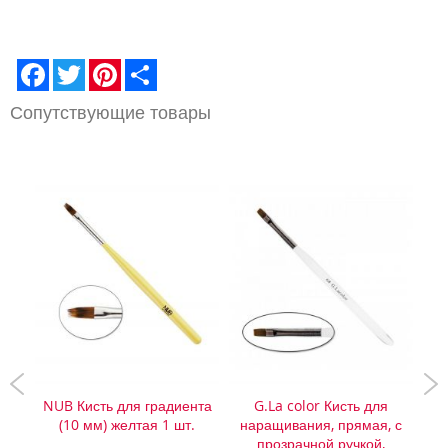
ЖЕЛАНИЙ
ЖЕЛАНИЙ
Facebook
Twitter
Pinterest
Share
Сопутствующие товары
 6-s
NUB Кисть для градиента
G.La color Кисть для
G
(10 мм) желтая 1 шт.
наращивания, прямая, с
д
прозрачной ручкой,