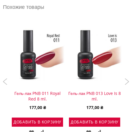
Похожие товары
Гель-лак PNB 011 Royal
Гель-лак PNB 013 Love Is 8
PN
, 8
Red 8 ml.
ml.
гел
177,00 ₴
177,00 ₴
ДОБАВИТЬ В КОРЗИНУ
ДОБАВИТЬ В КОРЗИНУ
Д
НУ
ДОБАВИТЬ
ДОБАВИТЬ
ДОБАВИТЬ
ДОБАВИТЬ
Ь
АВИТЬ