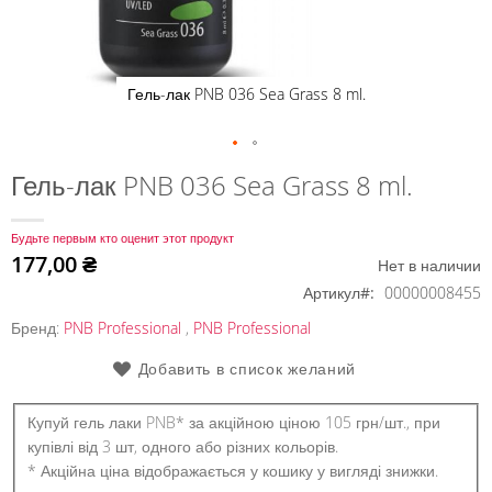
Гель-лак PNB 036 Sea Grass 8 ml.
Перейти
Гель-лак PNB 036 Sea Grass 8 ml.
к
началу
Будьте первым кто оценит этот продукт
галереи
177,00 ₴
Нет в наличии
изображений
Артикул
00000008455
Бренд:
PNB Professional
,
PNB Professional
Добавить в список желаний
Купуй гель лаки PNB* за акційною ціною 105 грн/шт., при
купівлі від 3 шт, одного або різних кольорів.
* Акційна ціна відображається у кошику у вигляді знижки.