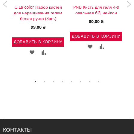
SFM
G.La color Набор кистей
PNB Кисть для геля 4-s
G
для наращивания гелем
овальная 6G, нейлон
дл
белая ручка (3шт.)
диз
80,00 ₴
99,00 ₴
НУ
ДОБАВИТЬ В КОРЗИНУ
ДОБАВИТЬ В КОРЗИНУ
Д
Ь
АВИТЬ
ДОБАВИТЬ
ДОБАВИТЬ
ДОБАВИТЬ
ДОБАВИТЬ
В
В
В
В
ВНЕНИЕ
СПИСОК
СРАВНЕНИЕ
СПИСОК
СРАВНЕНИЕ
ЖЕЛАНИЙ
ЖЕЛАНИЙ
КОНТАКТЫ