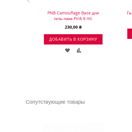
ender 8ml.
PNB Camouflage Base для
Ге
гель-лака Pink 8 ml.
230,00 ₴
ОРЗИНУ
ДОБАВИТЬ В КОРЗИНУ
ВИТЬ
ДОБАВИТЬ
ДОБАВИТЬ
ДОБАВИТЬ
В
В
В
ОК
СРАВНЕНИЕ
СПИСОК
СРАВНЕНИЕ
НИЙ
ЖЕЛАНИЙ
Сопутствующие товары