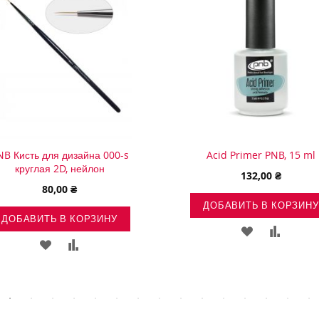
NB Кисть для дизайна 000-s
Acid Primer PNB, 15 ml
круглая 2D, нейлон
132,00 ₴
80,00 ₴
ДОБАВИТЬ В КОРЗИНУ
ДОБАВИТЬ В КОРЗИНУ
ДОБАВИТЬ
ДОБАВ
ДОБАВИТЬ
ДОБАВИТЬ
В
В
В
В
СПИСОК
СРАВН
СПИСОК
СРАВНЕНИЕ
ЖЕЛАНИЙ
ЖЕЛАНИЙ