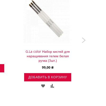
G.La color Набор кистей для
ADOR
наращивания гелем белая
Средств
ручка (3шт.)
99,00 ₴
ИТЬ
ДОБАВИТЬ В КОРЗИНУ
ДОБА
ДОБАВИТЬ
ДОБАВИТЬ
ЕНИЕ
В
В
СПИСОК
СРАВНЕНИЕ