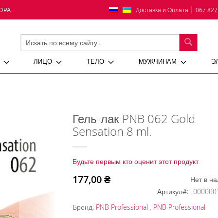
Язык
Доставка и Оплата
067 827
ЮРА
ПОИСК
ЛИЦО
ТЕЛО
МУЖЧИНАМ
Э
Гель-лак PNB 062 Gold
Sensation 8 ml.
Будьте первым кто оценит этот продукт
177,00 ₴
Нет в н
Артикул
000000
Бренд:
PNB Professional
,
PNB Professional