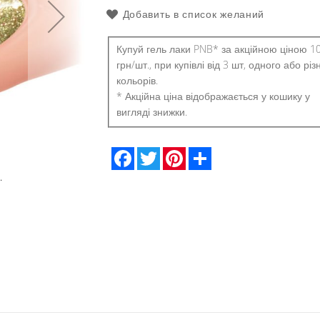
Добавить в список желаний
Купуй гель лаки PNB* за акційною ціною 1
грн/шт., при купівлі від 3 шт, одного або різ
кольорів.
* Акційна ціна відображається у кошику у
вигляді знижки.
Facebook
Twitter
Pinterest
Share
.
Гель-лак PNB 062 Gold Sensation