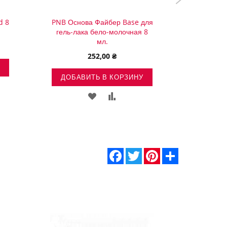
d 8
PNB Основа Файбер Base для
Гель-лак
гель-лака бело-молочная 8
мл.
252,00 ₴
ДОБА
ДОБАВИТЬ В КОРЗИНУ
ИТЬ
ДОБАВИТЬ
ДОБАВИТЬ
В
В
ЕНИЕ
СПИСОК
СРАВНЕНИЕ
ЖЕЛАНИЙ
Facebook
Twitter
Pinterest
Share