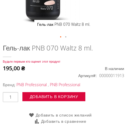
Гель-лак PNB 070 Waltz 8 ml.
Перейти
Гель-лак PNB 070 Waltz 8 ml.
к
началу
Будьте первым кто оценит этот продукт
галереи
195,00 ₴
В наличии
изображений
Артикул
00000011913
Бренд:
PNB Professional
,
PNB Professional
ДОБАВИТЬ В КОРЗИНУ
Добавить в список желаний
Добавить в сравнение