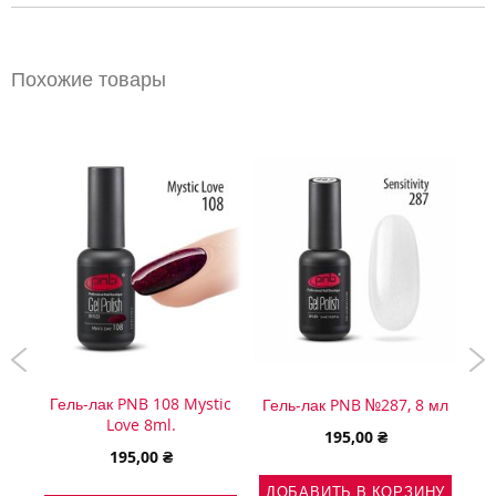
Похожие товары
Гель-лак PNB 108 Mystic
, 8
Гель-лак PNB №287, 8 мл
Love 8ml.
195,00 ₴
195,00 ₴
ДОБАВИТЬ В КОРЗИНУ