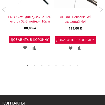
-s
PNB Кисть для дизайна 12D
ADORE Пензлик Gel
н
листок 02-S, нейлон 10мм
диз
скошений №4
80,00 ₴
199,00 ₴
НУ
ДОБАВИТЬ В КОРЗИНУ
ДОБАВИТЬ В КОРЗИНУ
Д
Ь
АВИТЬ
ДОБАВИТЬ
ДОБАВИТЬ
ДОБАВИТЬ
ДОБАВИТЬ
В
В
В
В
ВНЕНИЕ
СПИСОК
СРАВНЕНИЕ
СПИСОК
СРАВНЕНИЕ
ЖЕЛАНИЙ
ЖЕЛАНИЙ
КОНТАКТЫ