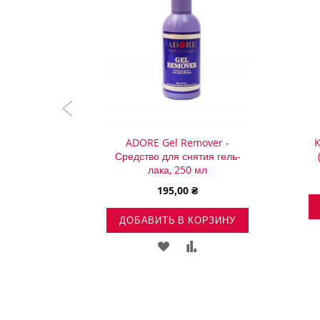
, 15 ml
ADORE Gel Remover -
K
Средство для снятия гель-
лака, 250 мл
195,00 ₴
ОРЗИНУ
ВИТЬ
ДОБАВИТЬ
ДОБАВИТЬ В КОРЗИНУ
В
ДОБАВИТЬ
ДОБАВИТЬ
ОК
СРАВНЕНИЕ
В
В
НИЙ
СПИСОК
СРАВНЕНИЕ
ЖЕЛАНИЙ