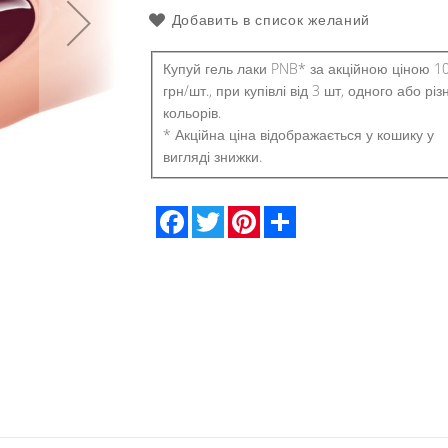
Добавить в список желаний
Купуй гель лаки PNB* за акційною ціною 1
грн/шт., при купівлі від 3 шт, одного або різ
кольорів.
* Акційна ціна відображається у кошику у
вигляді знижки.
Facebook
Twitter
Pinterest
Share
Гель-лак PNB 150 Cabaret 8 