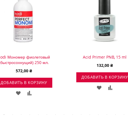
odi Мономер фиолетовый
Acid Primer PNB, 15 ml
(быстросохнущий) 250 мл.
132,00 ₴
572,00 ₴
ДОБАВИТЬ В КОРЗИНУ
ДОБАВИТЬ В КОРЗИНУ
ДОБАВИТЬ
ДОБАВ
ДОБАВИТЬ
ДОБАВИТЬ
В
В
В
В
СПИСОК
СРАВН
СПИСОК
СРАВНЕНИЕ
ЖЕЛАНИЙ
ЖЕЛАНИЙ