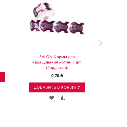
SALON Формы для
NAOMI Ge
наращивания ногтей 1 шт.
для уда
(бордовые).
0,70 ₴
ИТЬ
ДОБАВИТЬ В КОРЗИНУ
ДОБА
ДОБАВИТЬ
ДОБАВИТЬ
ЕНИЕ
В
В
СПИСОК
СРАВНЕНИЕ
ЖЕЛАНИЙ