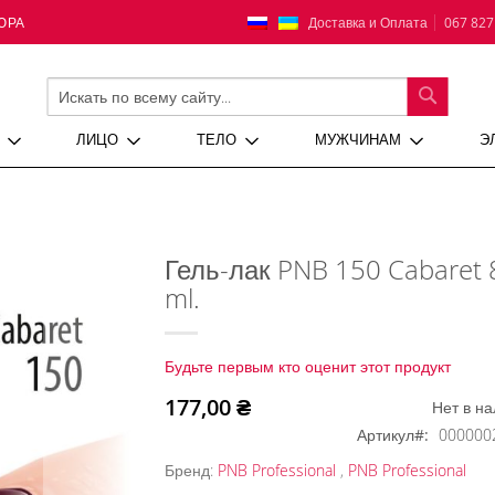
Язык
Доставка и Оплата
067 827
ЮРА
ПОИСК
ЛИЦО
ТЕЛО
МУЖЧИНАМ
Э
Гель-лак PNB 150 Cabaret 
ml.
Будьте первым кто оценит этот продукт
177,00 ₴
Нет в н
Артикул
000000
Бренд:
PNB Professional
,
PNB Professional