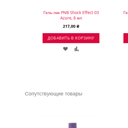
e Is 8 ml.
Гель-лак PNB Shock Effect 03
Ге
Azure, 8 мл
217,00 ₴
ОРЗИНУ
ДОБАВИТЬ В КОРЗИНУ
ВИТЬ
ДОБАВИТЬ
ДОБАВИТЬ
ДОБАВИТЬ
В
В
В
ОК
СРАВНЕНИЕ
СПИСОК
СРАВНЕНИЕ
НИЙ
ЖЕЛАНИЙ
Сопутствующие товары