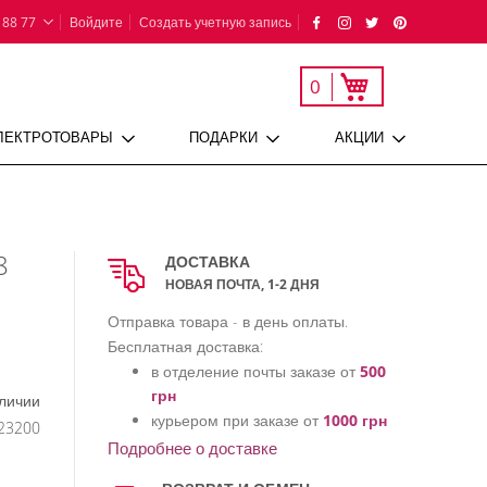
 88 77
Войдите
Создать учетную запись
Моя корзина
0
ЛЕКТРОТОВАРЫ
ПОДАРКИ
АКЦИИ
8
ДОСТАВКА
НОВАЯ ПОЧТА, 1-2 ДНЯ
Отправка товара - в день оплаты.
Бесплатная доставка:
в отделение почты заказе от
500
грн
аличии
курьером при заказе от
1000 грн
23200
Подробнее о доставке