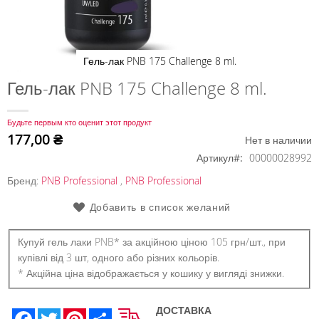
Гель-лак PNB 175 Challenge 8 ml.
Перейти
Гель-лак PNB 175 Challenge 8 ml.
к
началу
Будьте первым кто оценит этот продукт
галереи
177,00 ₴
Нет в наличии
изображений
Артикул
00000028992
Бренд:
PNB Professional
,
PNB Professional
Добавить в список желаний
Купуй гель лаки PNB* за акційною ціною 105 грн/шт., при
купівлі від 3 шт, одного або різних кольорів.
* Акційна ціна відображається у кошику у вигляді знижки.
ДОСТАВКА
Facebook
Twitter
Pinterest
Share