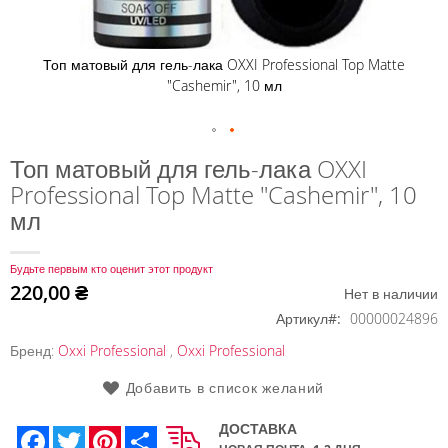
Топ матовый для гель-лака OXXI Professional Top Matte
"Cashemir", 10 мл
Перейти
Топ матовый для гель-лака OXXI
к
Professional Top Matte "Cashemir", 10
началу
мл
галереи
изображений
Будьте первым кто оценит этот продукт
220,00 ₴
Нет в наличии
Артикул
00000024896
Бренд:
Oxxi Professional
,
Oxxi Professional
Добавить в список желаний
ДОСТАВКА
Facebook
Twitter
Pinterest
Share