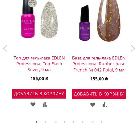
PNB
Топ для гель-лака EDLEN
База для гель-лака EDLEN
Ма
л
Professional Top Flash
Professional Rubber base
сл
Silver, 9 мл
Ma
French № 042 Potal, 9 мл
155,00 ₴
155,00 ₴
НУ
ДОБАВИТЬ В КОРЗИНУ
Д
ДОБАВИТЬ В КОРЗИНУ
Ь
АВИТЬ
ДОБАВИТЬ
ДОБАВИТЬ
ДОБАВИТЬ
ДОБАВИТЬ
В
В
В
В
ВНЕНИЕ
СПИСОК
СРАВНЕНИЕ
СПИСОК
СРАВНЕНИЕ
ЖЕЛАНИЙ
ЖЕЛАНИЙ