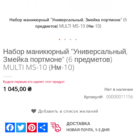
Набор маникюрный "Универсальный, Змейка портмоне" (6
предметов) MULTI MS-10 (Нм-10)
Перейти
Набор маникюрный "Универсальный,
к
Змейка портмоне" (6 предметов)
началу
MULTI MS-10 (Нм-10)
галереи
изображений
Будьте первым кто оценит этот продукт
1 045,00 ₴
Нет в наличии
Артикул
00000011156
Добавить в список желаний
ДОСТАВКА
Facebook
Twitter
Pinterest
Share
НОВАЯ ПОЧТА, 1-2 ДНЯ