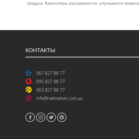
градуса. Капилляры расширяются, улучшается микроц
КОНТАКТЫ
067 827 88 77
095 827 88 77
063 827 88 77
info@nailmarket.com.ua