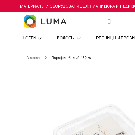
МАТЕРИАЛЫ И ОБОРУДОВАНИЕ ДЛЯ МАНИКЮРА И ПЕДИК
Skip
to
Content
Мой
список
желаний
НОГТИ
ВОЛОСЫ
РЕСНИЦЫ И БРОВИ
Главная
Парафин белый 450 мл.
Пропустить
и
перейти
к
галереям
изображений