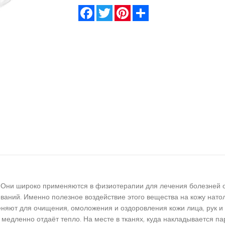
Facebook
Twitter
Pinterest
Share
 Они широко применяются в физиотерапии для лечения болезней о
еваний. Именно полезное воздействие этого вещества на кожу нато
няют для очищения, омоложения и оздоровления кожи лица, рук и 
медленно отдаёт тепло. На месте в тканях, куда накладывается п