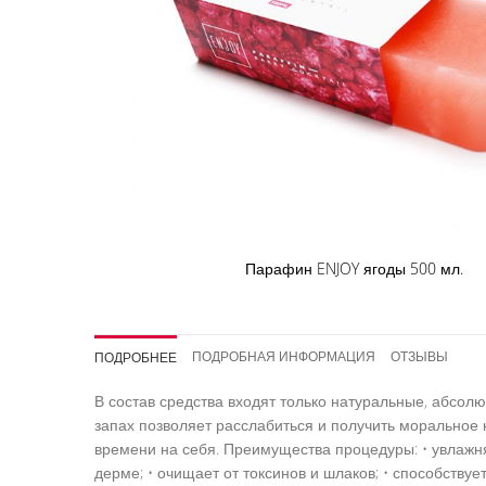
Парафин ENJOY ягоды 500 мл.
Перейти
к
началу
ПОДРОБНАЯ ИНФОРМАЦИЯ
ОТЗЫВЫ
ПОДРОБНЕЕ
галереи
изображений
В состав средства входят только натуральные, абсо
запах позволяет расслабиться и получить моральное 
времени на себя. Преимущества процедуры: • увлажня
дерме; • очищает от токсинов и шлаков; • способству