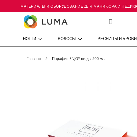
МАТЕРИАЛЫ И ОБОРУДОВАНИЕ ДЛЯ МАНИКЮРА И ПЕДИК
Skip
to
Content
Мой
список
желаний
НОГТИ
ВОЛОСЫ
РЕСНИЦЫ И БРОВИ
Главная
Парафин ENJOY ягоды 500 мл.
Пропустить
и
перейти
к
галереям
изображений