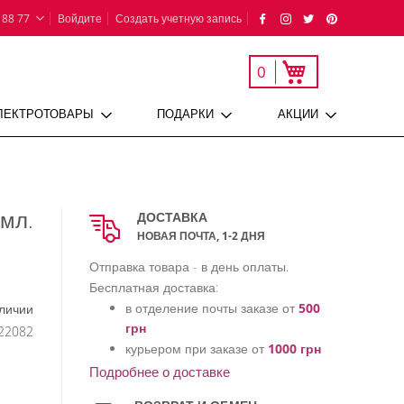
 88 77
Войдите
Создать учетную запись
Моя корзина
0
ЛЕКТРОТОВАРЫ
ПОДАРКИ
АКЦИИ
мл.
ДОСТАВКА
НОВАЯ ПОЧТА, 1-2 ДНЯ
Отправка товара - в день оплаты.
Бесплатная доставка:
в отделение почты заказе от
500
аличии
грн
22082
курьером при заказе от
1000 грн
Подробнее о доставке