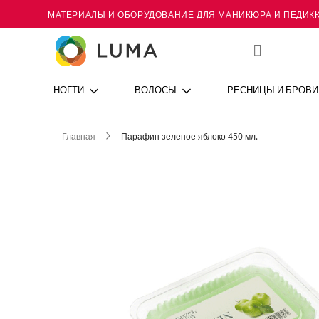
МАТЕРИАЛЫ И ОБОРУДОВАНИЕ ДЛЯ МАНИКЮРА И ПЕДИК
Skip
to
Content
Мой
список
желаний
НОГТИ
ВОЛОСЫ
РЕСНИЦЫ И БРОВИ
Главная
Парафин зеленое яблоко 450 мл.
Пропустить
и
перейти
к
галереям
изображений