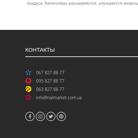
градуса. Капилляры расширяются, улучшается микроц
КОНТАКТЫ
067 827 88 77
095 827 88 77
063 827 88 77
info@nailmarket.com.ua