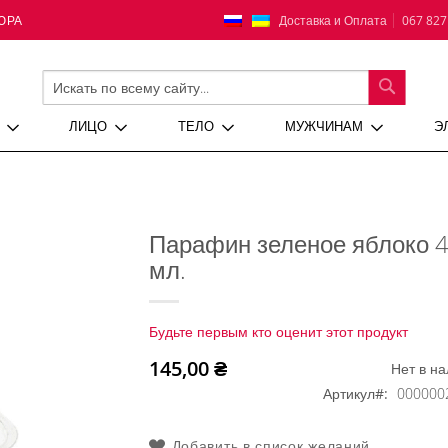
Язык
Доставка и Оплата
067 827
ЮРА
ПОИСК
ЛИЦО
ТЕЛО
МУЖЧИНАМ
Э
Парафин зеленое яблоко 
мл.
Будьте первым кто оценит этот продукт
145,00 ₴
Нет в н
Артикул
000000
Добавить в список желаний