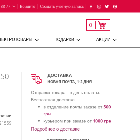
 88 77
Войдите
Создать учетную запись
Моя корзина
0
ЛЕКТРОТОВАРЫ
ПОДАРКИ
АКЦИИ
450
ДОСТАВКА
НОВАЯ ПОЧТА, 1-2 ДНЯ
Отправка товара - в день оплаты.
Бесплатная доставка:
в отделение почты заказе от
500
грн
аличии
курьером при заказе от
1000 грн
21559
Подробнее о доставке