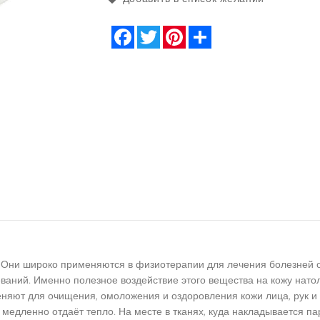
Facebook
Twitter
Pinterest
Share
 Они широко применяются в физиотерапии для лечения болезней о
еваний. Именно полезное воздействие этого вещества на кожу нато
няют для очищения, омоложения и оздоровления кожи лица, рук и 
медленно отдаёт тепло. На месте в тканях, куда накладывается п