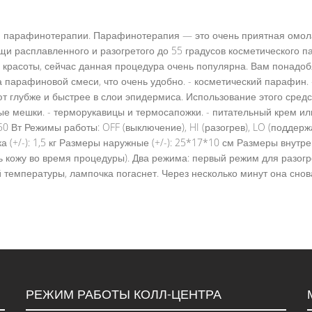
я парафинотерапии. Парафинотерапия — это очень приятная омо
ощи расплавленного и разогретого до 55 градусов косметического
е красоты, сейчас данная процедура очень популярна. Вам понадо
парафиновой смеси, что очень удобно. - косметический парафин. -
т глубже и быстрее в слои эпидермиса. Использование этого средс
е мешки. - терморукавицы и термосапожки. - питательный крем ил
0 Вт Режимы работы: OFF (выключение), HI (разогрев), LO (поддер
 (+/-): 1,5 кг Размеры наружные (+/-): 25*17*10 см Размеры внутренн
ечь кожу во время процедуры). Два режима: первый режим для разо
 температуры, лампочка погаснет. Через несколько минут она снова
РЕЖИМ РАБОТЫ КОЛЛ-ЦЕНТРА