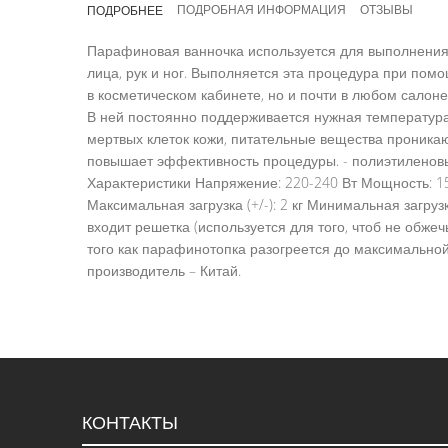
ПОДРОБНАЯ ИНФОРМАЦИЯ
ОТЗЫВЫ
ПОДРОБНЕЕ
галереи
изображений
Парафиновая ванночка используется для выполнени
лица, рук и ног. Выполняется эта процедура при пом
в косметическом кабинете, но и почти в любом салон
В ней постоянно поддерживается нужная температура 
мертвых клеток кожи, питательные вещества проникаю
повышает эффективность процедуры. - полиэтиленовы
Характеристики Напряжение: 220-240 Вт Мощность: 15
Максимальная загрузка (+/-): 2 кг Минимальная загрузка
входит решетка (используется для того, чтоб не обж
того как парафинотопка разогреется до максимальной
производитель – Китай.
КОНТАКТЫ