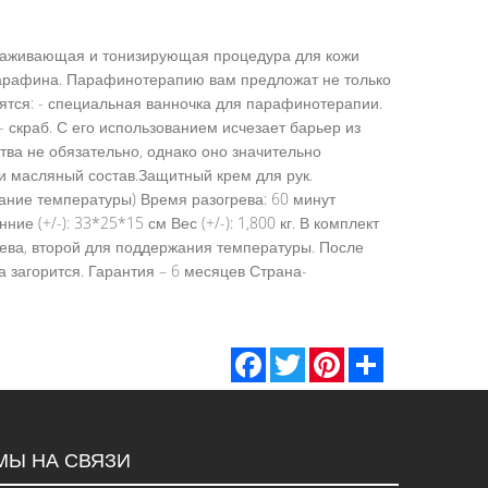
лаживающая и тонизирующая процедура для кожи
 парафина. Парафинотерапию вам предложат не только
бятся: - специальная ванночка для парафинотерапии.
 скраб. С его использованием исчезает барьер из
тва не обязательно, однако оно значительно
и масляный состав.Защитный крем для рук.
жание температуры) Время разогрева: 60 минут
ие (+/-): 33*25*15 см Вес (+/-): 1,800 кг. В комплект
грева, второй для поддержания температуры. После
 загорится. Гарантия – 6 месяцев Страна-
Facebook
Twitter
Pinterest
Share
МЫ НА СВЯЗИ