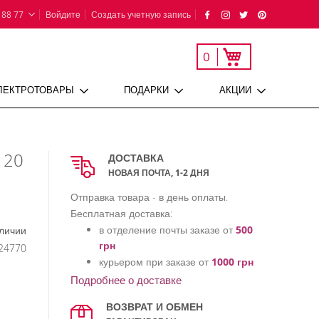
 88 77
Войдите
Создать учетную запись
Моя корзина
0
ЛЕКТРОТОВАРЫ
ПОДАРКИ
АКЦИИ
120
ДОСТАВКА
НОВАЯ ПОЧТА, 1-2 ДНЯ
Отправка товара - в день оплаты.
Бесплатная доставка:
в отделение почты заказе от
500
аличии
грн
24770
курьером при заказе от
1000 грн
Подробнее о доставке
ВОЗВРАТ И ОБМЕН