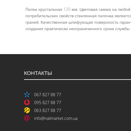
галереи
изображений
Пилка хрустальная 120 мм. Цветовая гамма на любой 
потребительских свойств стеклянная пилочка являет
граней. Качественная шлифующая поверхность гарант
создания практически неограниченного срока службы 
КОНТАКТЫ
067 827 88 77
095 827 88 77
063 827 88 77
info@nailmarket.com.ua