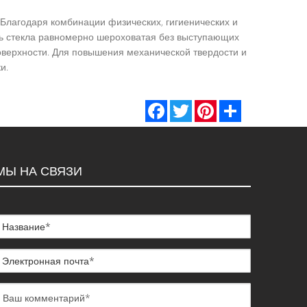
 Благодаря комбинации физических, гигиенических и
ть стекла равномерно шероховатая без выступающих
оверхности. Для повышения механической твердости и
и.
Facebook
Twitter
Pinterest
Share
МЫ НА СВЯЗИ