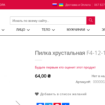
Язык
Доставка и Оплата
067 827
ЮРА
ПОИСК
ЛИЦО
ТЕЛО
МУЖЧИНАМ
Э
Пилка хрустальная F4-12-
Будьте первым кто оценит этот продукт
64,00 ₴
Нет в н
Артикул
000000
Добавить в список желаний
Facebook
Twitter
Pinterest
Share